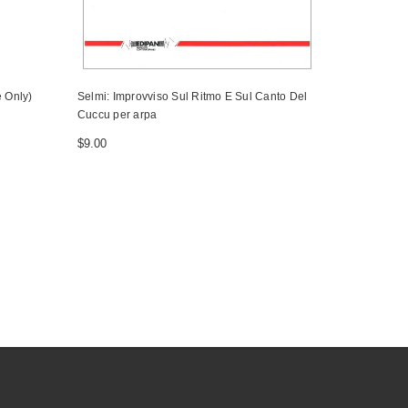
 Only)
Selmi: Improvviso Sul Ritmo E Sul Canto Del
Villa-Lobos
Cuccu per arpa
of the Black
Harp
$9.00
$17.00