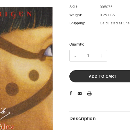
SKU:
005075
Weight:
0.25 LBS
Shipping:
Calculated at Che
Current
Stock:
Quantity:
-
+
Description