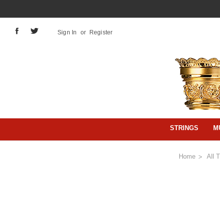
Sign In
or
Register
STRINGS
M
Home
All 