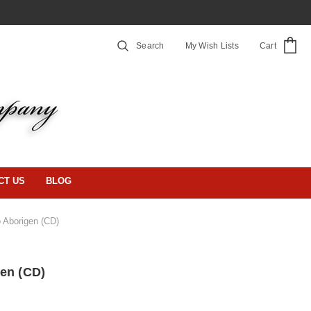
Search
My Wish Lists
Cart
CT US
BLOG
 Aborigen (CD)
en (CD)