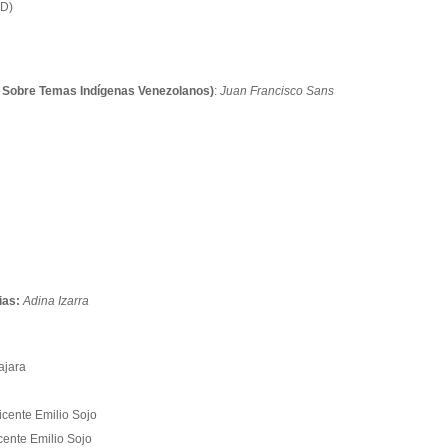
CD)
 Sobre Temas Indígenas Venezolanos)
:
Juan Francisco Sans
ias:
Adina Izarra
ajara
Vicente Emilio Sojo
icente Emilio Sojo