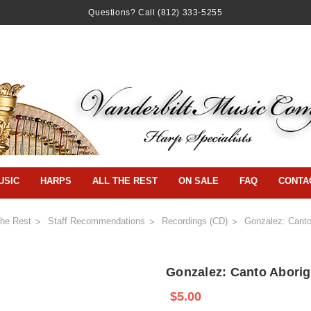
Questions? Call
(812) 333-5255
USIC
HARPS
ALL THE REST
ON SALE
FAQ
CONTA
The Rest
Staff Recommendations
Recordings (CD)
Gonzalez: Canto
Gonzalez: Canto Aborig
$5.00